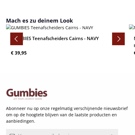
Productgalerij overslaan
Mach es zu deinem Look
GUMBIES Teenafscheiders Cairns - NAVY
Normale prijs:
€ 39,95
Abonneer nu op onze regelmatig verschijnende nieuwsbrief
om op de hoogtete blijven van de laatste producten en
aanbiedingen.
E-mailadres*