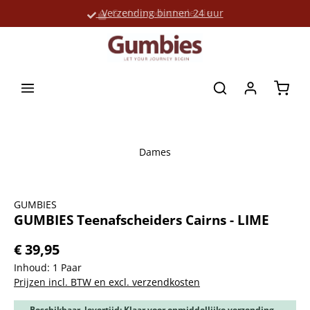
Verzending binnen 24 uur
Grote productselectie
hoofdinhoud
Winke
Dames
Afbeeldingengalerij overslaan
GUMBIES
GUMBIES Teenafscheiders Cairns - LIME
€ 39,95
Inhoud:
1 Paar
Prijzen incl. BTW en excl. verzendkosten
Beschikbaar, levertijd: Klaar voor onmiddellijke verzending,