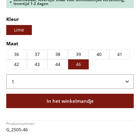
levertijd 1-2 dagen
Selecteer
Kleur
Lime
Selecteer
Maat
36
37
38
39
40
41
42
43
44
46
Producthoeveelheid: Voer de gewenste hoeveelheid
In het winkelmandje
Productnummer:
G_2505-46