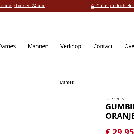
ending binnen 24 uur
Grote productselec
Dames
Mannen
Verkoop
Contact
Ove
Dames
GUMBIES
GUMBIE
ORANJ
€ 29,9