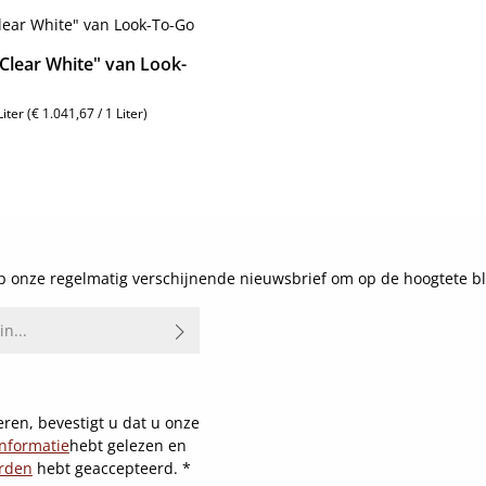
Clear White" van Look-
Liter
(€ 1.041,67 / 1 Liter)
js:
Details
 onze regelmatig verschijnende nieuwsbrief om op de hoogtete bl
ren, bevestigt u dat u onze
nformatie
hebt gelezen en
rden
hebt geaccepteerd.
*