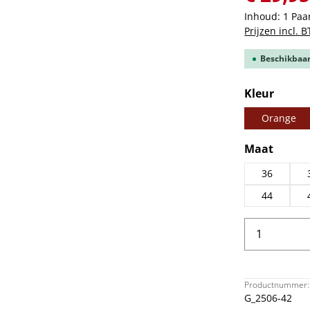
Inhoud:
1 Paa
Prijzen incl. 
Beschikbaar,
Selecteer
Kleur
Orange
Selecteer
Maat
36
44
Producth
Productnummer:
G_2506-42