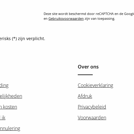
Deze site wordt beschermd door reCAPTCHA en de Goog
en
Gebruiksvoorwaarden
zijn van toepassing.
sks (*) zijn verplicht.
Over ons
ding
Cookieverklaring
elijkheden
Afdruk
n kosten
Privacybeleid
 ik
Voorwaarden
nnulering