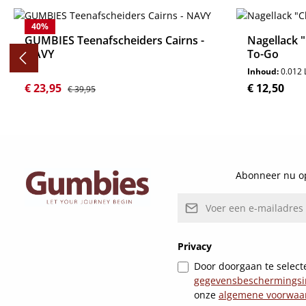
Productgalerij overslaan
40
%
GUMBIES Teenafscheiders Cairns -
Nagellack "
NAVY
To-Go
Inhoud:
0.012 
Verkoopprijs:
Normale prijs:
Normale pri
€ 23,95
€ 12,50
€ 39,95
Details
Abonneer nu op
E-mailadres*
Privacy
Door doorgaan te selecte
gegevensbeschermingsi
onze
algemene voorwaa