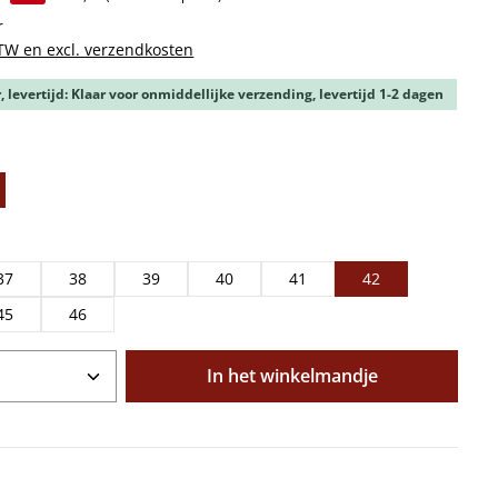
r
BTW en excl. verzendkosten
 levertijd: Klaar voor onmiddellijke verzending, levertijd 1-2 dagen
37
38
39
40
41
42
45
46
oeveelheid: Voer de gewenste hoeveelhe
In het winkelmandje