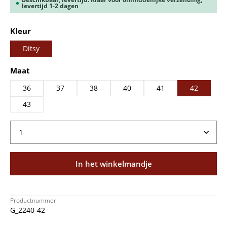
levertijd 1-2 dagen
Selecteer
Kleur
Ditsy
Selecteer
Maat
36
37
38
40
41
42
43
Producthoeveelheid: Voer de gewenste hoeveelheid
In het winkelmandje
Productnummer:
G_2240-42