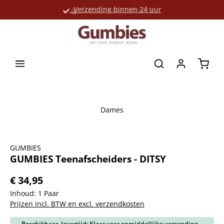
Verzending binnen 24 uur
Grote productselectie
hoofdinhoud
Winke
Dames
Afbeeldingengalerij overslaan
GUMBIES
GUMBIES Teenafscheiders - DITSY
€ 34,95
Inhoud:
1 Paar
Prijzen incl. BTW en excl. verzendkosten
Beschikbaar, levertijd: Klaar voor onmiddellijke verzending,