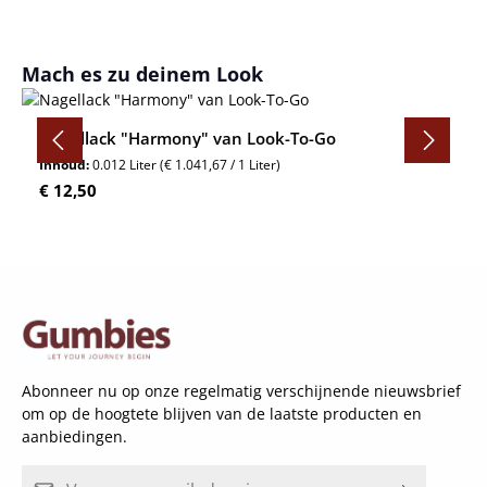
Productgalerij overslaan
Mach es zu deinem Look
Nagellack "Harmony" van Look-To-Go
Inhoud:
0.012 Liter
(€ 1.041,67 / 1 Liter)
Normale prijs:
€ 12,50
Abonneer nu op onze regelmatig verschijnende nieuwsbrief
om op de hoogtete blijven van de laatste producten en
aanbiedingen.
E-mailadres*