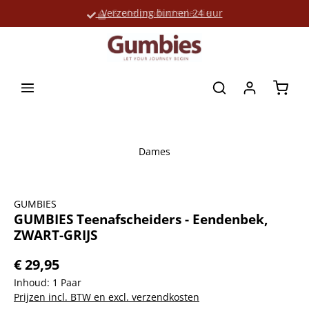
Verzending binnen 24 uur
Grote productselectie
hoofdinhoud
Winke
Dames
Afbeeldingengalerij overslaan
GUMBIES
GUMBIES Teenafscheiders - Eendenbek,
ZWART-GRIJS
€ 29,95
Inhoud:
1 Paar
Prijzen incl. BTW en excl. verzendkosten