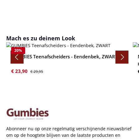
Productgalerij overslaan
Mach es zu deinem Look
20
%
GUMBIES Teenafscheiders - Eendenbek, ZWART
Verkoopprijs:
Normale prijs:
€ 23,90
€ 29,95
Abonneer nu op onze regelmatig verschijnende nieuwsbrief
om op de hoogtete blijven van de laatste producten en