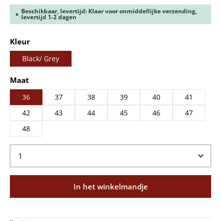
Beschikbaar, levertijd: Klaar voor onmiddellijke verzending,
levertijd 1-2 dagen
Selecteer
Kleur
Black/ Grey
Selecteer
Maat
36
37
38
39
40
41
42
43
44
45
46
47
48
Producthoeveelheid: Voer de gewenste hoeveelheid
In het winkelmandje