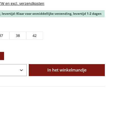
BTW en excl. verzendkosten
 levertijd: Klaar voor onmiddellijke verzending, levertijd 1-2 dagen
37
38
42
oeveelheid: Voer de gewenste hoeveelhe
In het winkelmandje