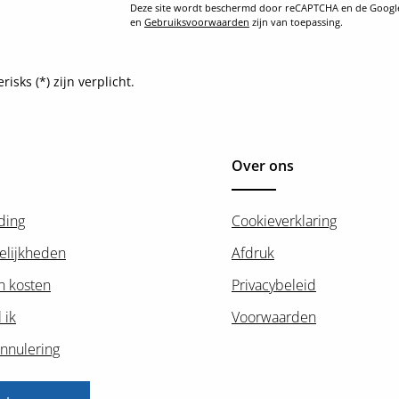
Deze site wordt beschermd door reCAPTCHA en de Goog
en
Gebruiksvoorwaarden
zijn van toepassing.
sks (*) zijn verplicht.
Over ons
ding
Cookieverklaring
elijkheden
Afdruk
n kosten
Privacybeleid
 ik
Voorwaarden
nnulering