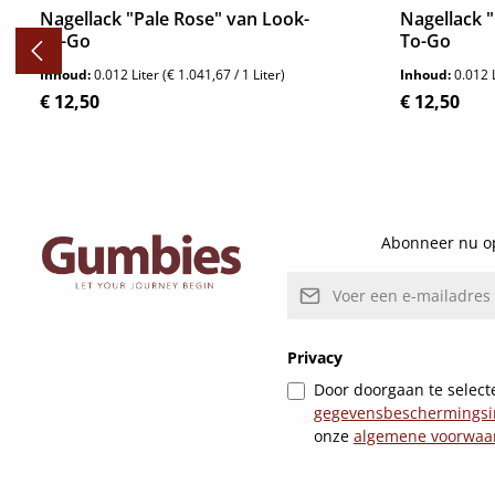
Nagellack "Pale Rose" van Look-
Nagellack 
To-Go
To-Go
Inhoud:
0.012 Liter
(€ 1.041,67 / 1 Liter)
Inhoud:
0.012 
Normale prijs:
Normale pri
€ 12,50
€ 12,50
Details
Abonneer nu op
E-mailadres*
Privacy
Door doorgaan te selecte
gegevensbeschermingsi
onze
algemene voorwaa