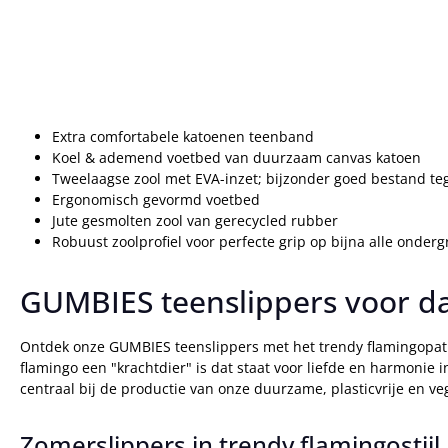
Extra comfortabele katoenen teenband
Koel & ademend voetbed van duurzaam canvas katoen
Tweelaagse zool met EVA-inzet; bijzonder goed bestand te
Ergonomisch gevormd voetbed
Jute gesmolten zool van gerecycled rubber
Robuust zoolprofiel voor perfecte grip op bijna alle onder
GUMBIES teenslippers voor da
Ontdek onze GUMBIES teenslippers met het trendy flamingopatroon
flamingo een "krachtdier" is dat staat voor liefde en harmonie 
centraal bij de productie van onze duurzame, plasticvrije en 
Zomerslippers in trendy flamingostijl