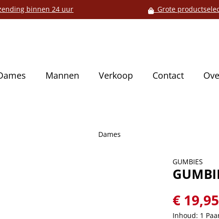
ending binnen 24 uur
Grote productselec
Dames
Mannen
Verkoop
Contact
Ove
Dames
GUMBIES
GUMBIE
€ 19,9
Inhoud:
1 Paa