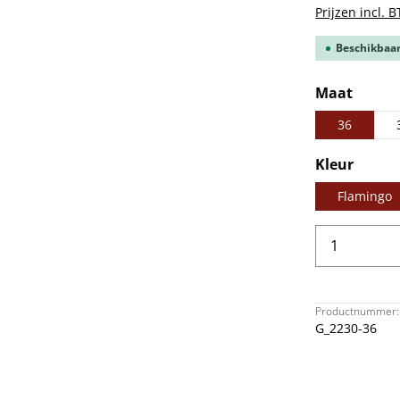
Prijzen incl. 
Beschikbaar,
Selecteer
Maat
36
Selecteer
Kleur
Flamingo
Producth
Productnummer:
G_2230-36