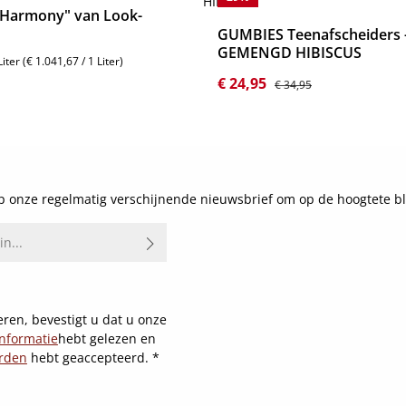
"Harmony" van Look-
GUMBIES Teenafscheiders 
GEMENGD HIBISCUS
Liter
(€ 1.041,67 / 1 Liter)
js:
Verkoopprijs:
Normale prijs:
€ 24,95
€ 34,95
Details
Details
 onze regelmatig verschijnende nieuwsbrief om op de hoogtete bl
ren, bevestigt u dat u onze
nformatie
hebt gelezen en
rden
hebt geaccepteerd.
*