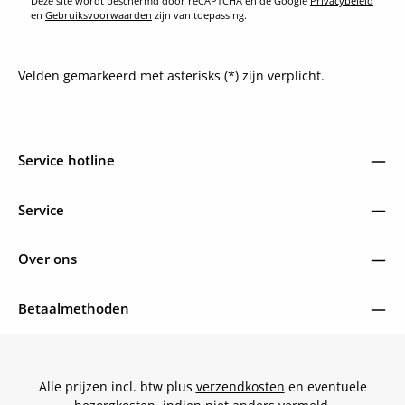
Deze site wordt beschermd door reCAPTCHA en de Google
Privacybeleid
en
Gebruiksvoorwaarden
zijn van toepassing.
Velden gemarkeerd met asterisks (*) zijn verplicht.
Service hotline
Service
Over ons
Betaalmethoden
Alle prijzen incl. btw plus
verzendkosten
en eventuele