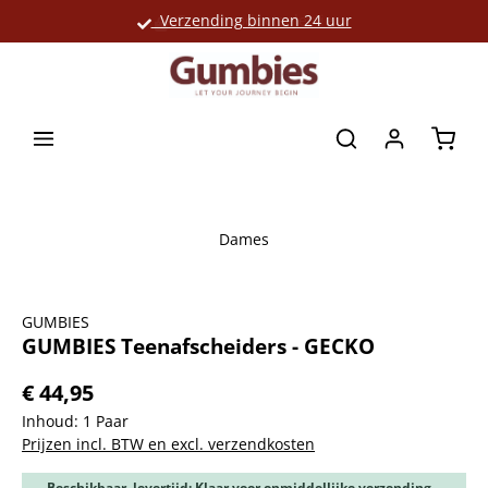
Verzending binnen 24 uur
Grote productselectie
hoofdinhoud
Winke
Dames
Afbeeldingengalerij overslaan
GUMBIES
GUMBIES Teenafscheiders - GECKO
€ 44,95
Inhoud:
1 Paar
Prijzen incl. BTW en excl. verzendkosten
Beschikbaar, levertijd: Klaar voor onmiddellijke verzending,