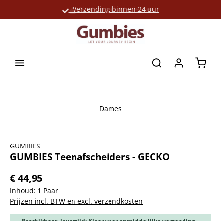
Verzending binnen 24 uur
Grote productselectie
hoofdinhoud
Winke
Dames
Afbeeldingengalerij overslaan
GUMBIES
GUMBIES Teenafscheiders - GECKO
€ 44,95
Inhoud:
1 Paar
Prijzen incl. BTW en excl. verzendkosten
Beschikbaar, levertijd: Klaar voor onmiddellijke verzending,