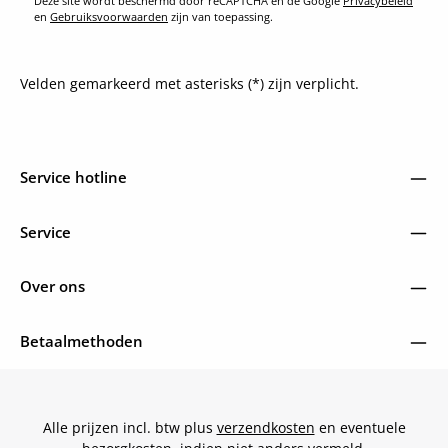
Deze site wordt beschermd door reCAPTCHA en de Google
Privacybeleid
en
Gebruiksvoorwaarden
zijn van toepassing.
Velden gemarkeerd met asterisks (*) zijn verplicht.
Service hotline
Service
Over ons
Betaalmethoden
Alle prijzen incl. btw plus
verzendkosten
en eventuele