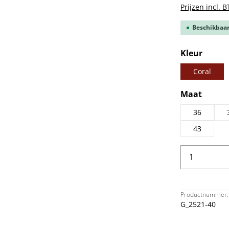
Prijzen incl. 
Beschikbaar,
Selecteer
Kleur
Coral
Selecteer
Maat
36
43
Producth
Productnummer:
G_2521-40