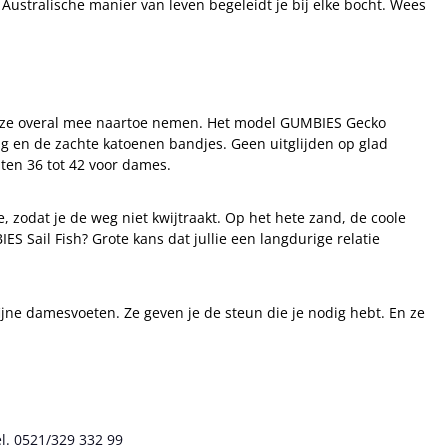
Australische manier van leven begeleidt je bij elke bocht. Wees
u ze overal mee naartoe nemen. Het model GUMBIES Gecko
 en de zachte katoenen bandjes. Geen uitglijden op glad
aten 36 tot 42 voor dames.
e, zodat je de weg niet kwijtraakt. Op het hete zand, de coole
Sail Fish? Grote kans dat jullie een langdurige relatie
jne damesvoeten. Ze geven je de steun die je nodig hebt. En ze
l. 0521/329 332 99