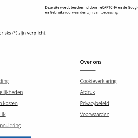
Deze site wordt beschermd door reCAPTCHA en de Goog
en
Gebruiksvoorwaarden
zijn van toepassing.
sks (*) zijn verplicht.
Over ons
ding
Cookieverklaring
elijkheden
Afdruk
n kosten
Privacybeleid
 ik
Voorwaarden
nnulering