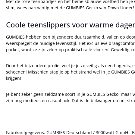
Met de roze teenbandjes en het hemelsblauwe voetbed heb je waa
slim, wees parmantig met de GUMBIES Gecko van Down Under!
Coole teenslippers voor warme dage
GUMBIES hebben een bijzondere duurzaamheid, vallen op door 
weerspiegelt de huidige levensstijl. Het exclusieve draagcom
parket, want ze zijn zeker op praktisch alle vloeren. Geweldig c
Door het bijzondere profiel voel je je zo veilig als een hagedis,
schoenen! Misschien stap je op het strand wel in je GUMBIES G
krijgen!
Je bent zeker geen zeldzame soort in je GUMBIES Gecko, maar w
zijn nog modieus en casual ook. Dat is de blikvanger op het str
Fabrikantgegevens: GUMBIES Deutschland / 3000watt GmbH - Bött