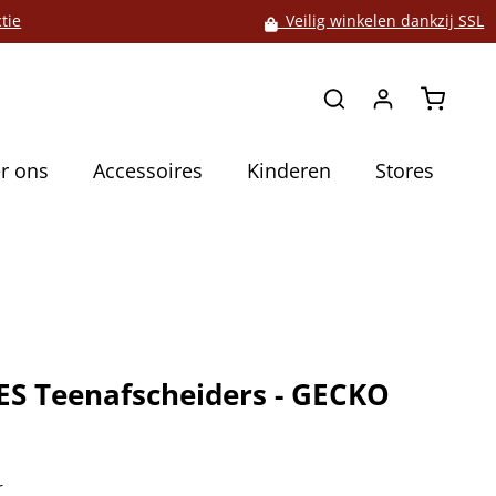
tie
Veilig winkelen dankzij SSL
Winkelw
r ons
Accessoires
Kinderen
Stores
S Teenafscheiders - GECKO
5
r