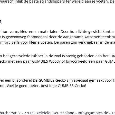
rschijnlijk de beste strandslippers ter wereld aan je voeten. De 
n
hun vorm, kleuren en materialen. Door hun lichte gewicht kunt 
fort is gewoonweg fenomenaal door de aangename katoenen teenbrug
omfort, zelfs voor kleine voeten. De paren zijn verkrijgbaar in de m
 en het gerecyclede rubber in de zool is stevig gebonden aan het jut
ecko met een paar GUMBIES Woody of bijvoorbeeld een paar GUMBIES 
el een bijzondere! De GUMBIES Gecko zijn speciaal gemaakt voor fi
and. Voel je goed, beter, best in je GUMBIES Gecko!
cherstr. 7 - 33609 Bielefeld, Deutschland - info@gumbies.de - Te