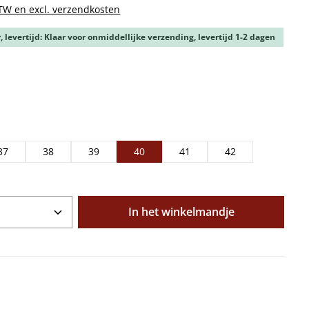
BTW en excl. verzendkosten
 levertijd: Klaar voor onmiddellijke verzending, levertijd 1-2 dagen
37
38
39
40
41
42
oeveelheid: Voer de gewenste hoeveelhe
In het winkelmandje