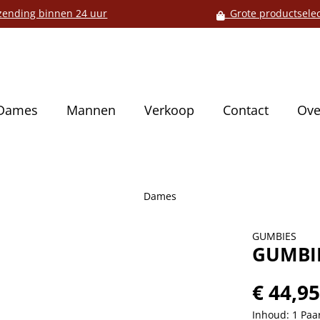
ending binnen 24 uur
Grote productselec
Dames
Mannen
Verkoop
Contact
Ove
Dames
GUMBIES
GUMBIE
€ 44,9
Inhoud:
1 Paa