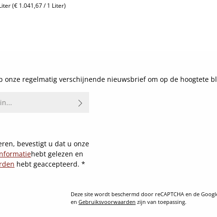
Liter
(€ 1.041,67 / 1 Liter)
js:
Details
 onze regelmatig verschijnende nieuwsbrief om op de hoogtete bl
ren, bevestigt u dat u onze
nformatie
hebt gelezen en
rden
hebt geaccepteerd.
*
Deze site wordt beschermd door reCAPTCHA en de Goog
en
Gebruiksvoorwaarden
zijn van toepassing.