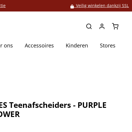
tie
Veilig winkelen dankzij SSL
Winkelw
r ons
Accessoires
Kinderen
Stores
S Teenafscheiders - PURPLE
OWER
5