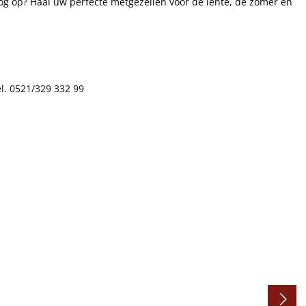
og op? Haal uw perfecte metgezellen voor de lente, de zomer en
l. 0521/329 332 99