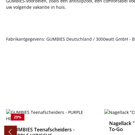
GUMBIES-voordelen, zoals een antislipzool, een comfortabel vo
uw volgende vakantie in huis.
Fabrikantgegevens: GUMBIES Deutschland / 3000watt GmbH - Bött
Productgalerij overslaan
20
%
Nagellack "
To-Go
GUMBIES Teenafscheiders -