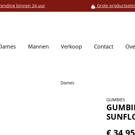
ending binnen 24 uur
Grote productselec
Dames
Mannen
Verkoop
Contact
Ove
Dames
GUMBIES
GUMBIE
SUNFL
€ 34,9