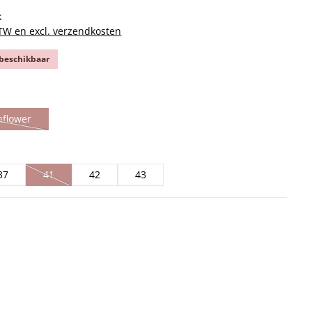
k
BTW en excl. verzendkosten
 beschikbaar
nflower
eze optie is momenteel niet beschikbaar.)
37
41
42
43
(Deze optie is momenteel niet beschikbaar.)