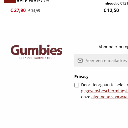
PURPLE HIBISCUS
Inhoud:
0.012 
Verkoopprijs:
Normale prijs:
Normale pri
€ 27,90
€ 12,50
€ 34,95
Details
Abonneer nu op
E-mailadres*
Privacy
Door doorgaan te selecte
gegevensbeschermingsi
onze
algemene voorwaa