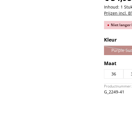
Inhoud:
1 Stu
Prijzen incl. 
Niet langer
Selecteer
Kleur
Purple Su
(D
Selecteer
Maat
36
Productnummer:
G_2249-41