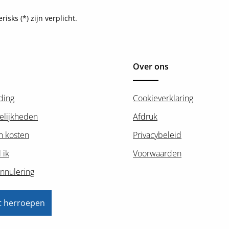
sks (*) zijn verplicht.
Over ons
ding
Cookieverklaring
elijkheden
Afdruk
n kosten
Privacybeleid
 ik
Voorwaarden
nnulering
t herroepen