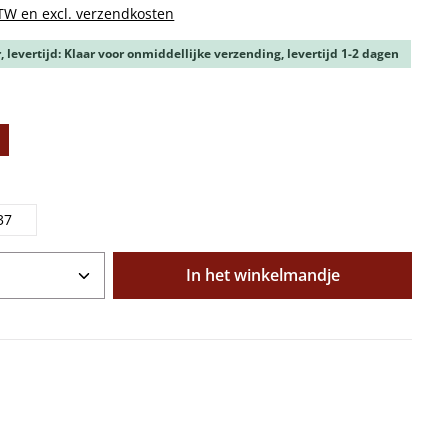
BTW en excl. verzendkosten
 levertijd: Klaar voor onmiddellijke verzending, levertijd 1-2 dagen
37
oeveelheid: Voer de gewenste hoeveelhe
In het winkelmandje