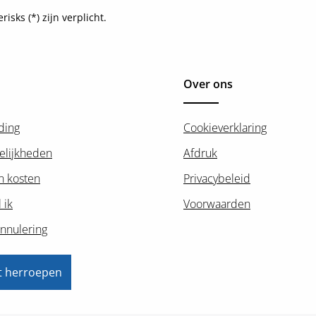
sks (*) zijn verplicht.
Over ons
ding
Cookieverklaring
elijkheden
Afdruk
n kosten
Privacybeleid
 ik
Voorwaarden
nnulering
t herroepen