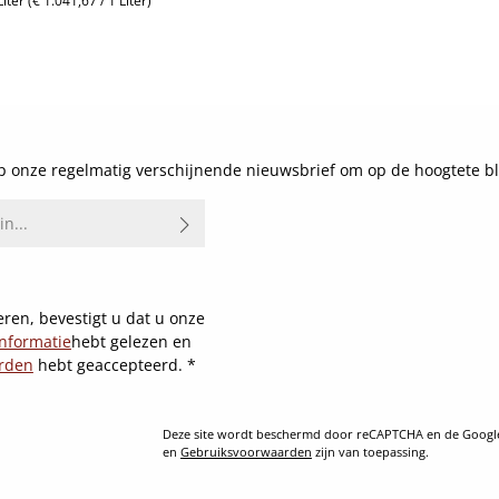
Liter
(€ 1.041,67 / 1 Liter)
js:
Details
 onze regelmatig verschijnende nieuwsbrief om op de hoogtete bl
ren, bevestigt u dat u onze
nformatie
hebt gelezen en
rden
hebt geaccepteerd.
*
Deze site wordt beschermd door reCAPTCHA en de Goog
en
Gebruiksvoorwaarden
zijn van toepassing.