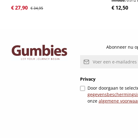
Inhoud:
0.012 
Verkoopprijs:
Normale prijs:
Normale pri
€ 27,90
€ 12,50
€ 34,95
Details
Abonneer nu op
E-mailadres*
Privacy
Door doorgaan te selecte
gegevensbeschermingsi
onze
algemene voorwaa