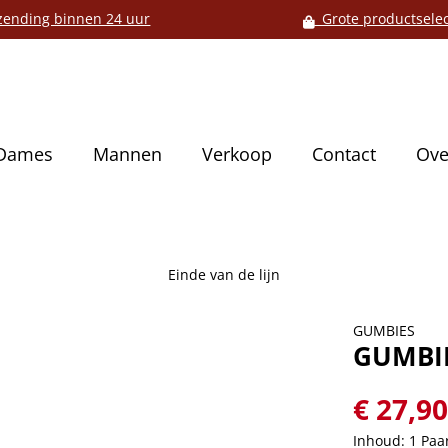
ending binnen 24 uur
Grote productselec
Dames
Mannen
Verkoop
Contact
Ove
Einde van de lijn
GUMBIES
GUMBIE
€ 27,9
Inhoud:
1 Paa