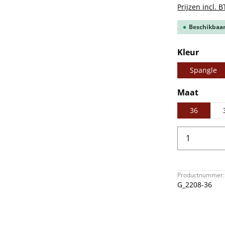
Prijzen incl. 
Beschikbaar,
Selecteer
Kleur
Spangle
Selecteer
Maat
36
Producth
Productnummer:
G_2208-36