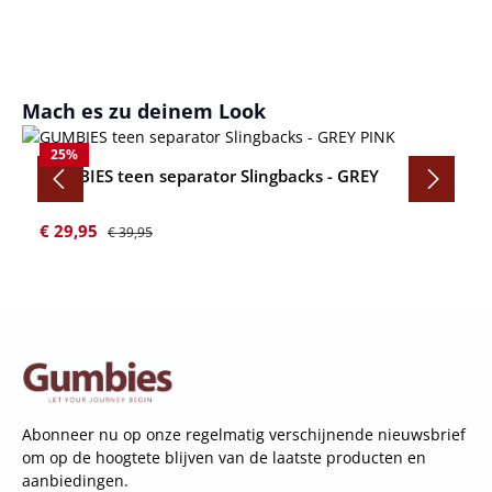
Productgalerij overslaan
Mach es zu deinem Look
25
%
GUMBIES teen separator Slingbacks - GREY
PINK
Verkoopprijs:
Normale prijs:
€ 29,95
€ 39,95
Abonneer nu op onze regelmatig verschijnende nieuwsbrief
om op de hoogtete blijven van de laatste producten en
aanbiedingen.