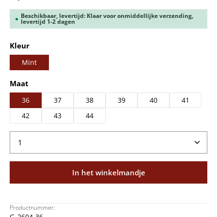
Beschikbaar, levertijd: Klaar voor onmiddellijke verzending,
levertijd 1-2 dagen
Selecteer
Kleur
Mint
Selecteer
Maat
36
37
38
39
40
41
42
43
44
Producthoeveelheid: Voer de gewenste hoeveelheid
In het winkelmandje
Productnummer:
G_2604-36