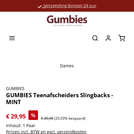
Verzending binnen 24 uur
Grote productselectie
hoofdinhoud
Winke
Dames
Afbeeldingengalerij overslaan
GUMBIES
GUMBIES Teenafscheiders Slingbacks -
MINT
%
€ 29,95
€ 39,95
(25.03% bespaard)
Inhoud:
1 Paar
Prijzen incl. BTW en excl. verzendkosten