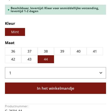
Beschikbaar, levertijd: Klaar voor onmiddellijke verzending,
levertijd 1-2 dagen
Selecteer
Kleur
Mint
Selecteer
Maat
36
37
38
39
40
41
42
43
44
Producthoeveelheid: Voer de gewenste hoeveelheid
In het winkelmandje
Productnummer:
G_2604-44