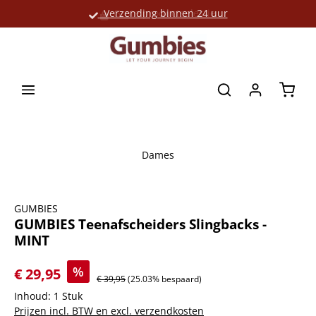
Verzending binnen 24 uur
Grote productselectie
hoofdinhoud
Winke
Dames
Afbeeldingengalerij overslaan
GUMBIES
GUMBIES Teenafscheiders Slingbacks -
MINT
%
€ 29,95
€ 39,95
(25.03% bespaard)
Inhoud:
1 Stuk
Prijzen incl. BTW en excl. verzendkosten