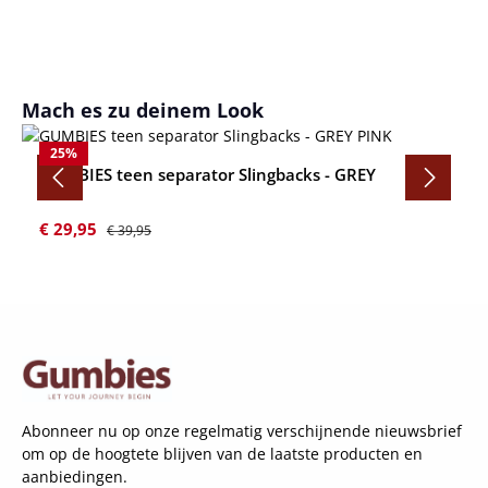
Productgalerij overslaan
Mach es zu deinem Look
25
%
GUMBIES teen separator Slingbacks - GREY
PINK
Verkoopprijs:
Normale prijs:
€ 29,95
€ 39,95
Abonneer nu op onze regelmatig verschijnende nieuwsbrief
om op de hoogtete blijven van de laatste producten en
aanbiedingen.