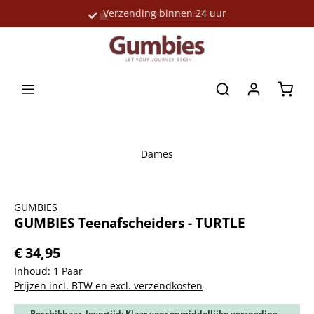
Verzending binnen 24 uur
Grote productselectie
hoofdinhoud
Winke
Dames
Afbeeldingengalerij overslaan
GUMBIES
GUMBIES Teenafscheiders - TURTLE
€ 34,95
Inhoud:
1 Paar
Prijzen incl. BTW en excl. verzendkosten
Beschikbaar, levertijd: Klaar voor onmiddellijke verzending,