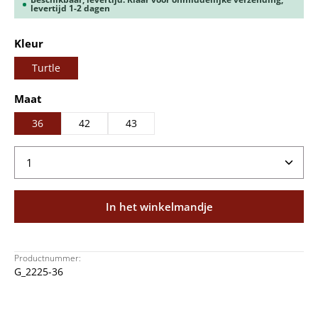
levertijd 1-2 dagen
Selecteer
Kleur
Turtle
Selecteer
Maat
36
42
43
Producthoeveelheid: Voer de gewenste hoeveelheid
In het winkelmandje
Productnummer:
G_2225-36