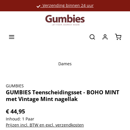
Verzending binnen 24 uur
Grote productselectie
hoofdinhoud
Winke
Dames
Afbeeldingengalerij overslaan
GUMBIES
GUMBIES Teenscheidingsset - BOHO MINT
met Vintage Mint nagellak
€ 44,95
Inhoud:
1 Paar
Prijzen incl. BTW en excl. verzendkosten