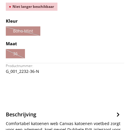
Niet langer beschikbaar
Selecteer
Kleur
Boho Mint
(Deze optie is momenteel niet beschikbaar.)
Selecteer
Maat
36
(Deze optie is momenteel niet beschikbaar.)
Productnummer:
G_001_2232-36-N
Beschrijving
Comfortabel katoenen web Canvas katoenen voetbed zorgt
voor een ademend, koel gevoel Dubbele EVA-inlegzool voor