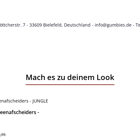
cherstr. 7 - 33609 Bielefeld, Deutschland - info@gumbies.de - Te
Mach es zu deinem Look
enafscheiders -
s:
ale prijs:
4,95