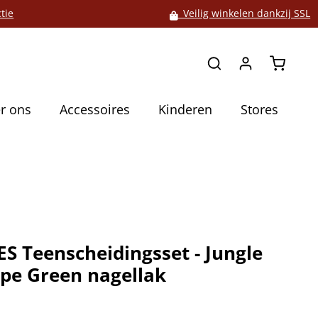
tie
Veilig winkelen dankzij SSL
Winkelw
r ons
Accessoires
Kinderen
Stores
S Teenscheidingsset - Jungle
pe Green nagellak
5