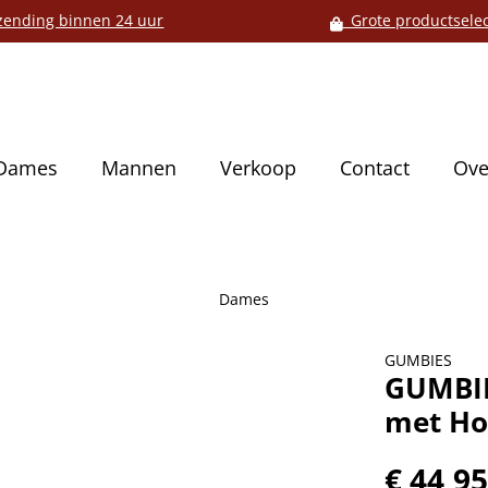
ending binnen 24 uur
Grote productselec
Dames
Mannen
Verkoop
Contact
Ove
Dames
GUMBIES
GUMBIE
met Ho
€ 44,9