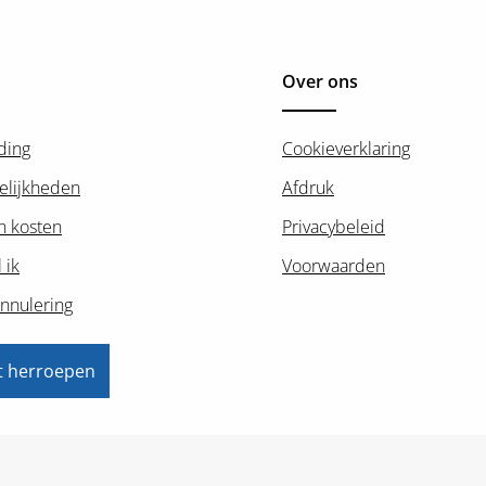
Over ons
ding
Cookieverklaring
elijkheden
Afdruk
n kosten
Privacybeleid
 ik
Voorwaarden
nnulering
t herroepen