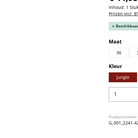
Inhoud:
1 Stu
Prijzen incl. 
Beschikbaar,
Selecteer
Maat
36
Selecteer
Kleur
Jungle
Producth
Productnummer:
G_001_2241-4