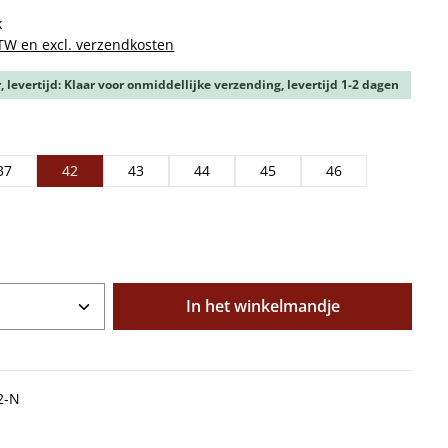
k
BTW en excl. verzendkosten
 levertijd: Klaar voor onmiddellijke verzending, levertijd 1-2 dagen
37
42
43
44
45
46
oeveelheid: Voer de gewenste hoeveelhe
In het winkelmandje
2-N