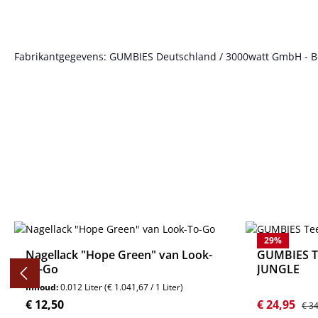
Fabrikantgegevens: GUMBIES Deutschland / 3000watt GmbH - Bött
Productgalerij overslaan
29
%
Nagellack "Hope Green" van Look-
GUMBIES Te
To-Go
JUNGLE
Inhoud:
0.012 Liter
(€ 1.041,67 / 1 Liter)
Normale prijs:
Verkoopprij
Norm
€ 12,50
€ 24,95
€ 3