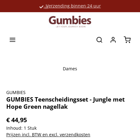
Verzending binnen 24 uur
Grote productselectie
hoofdinhoud
Winke
Dames
Afbeeldingengalerij overslaan
GUMBIES
GUMBIES Teenscheidingsset - Jungle met
Hope Green nagellak
€ 44,95
Inhoud:
1 Stuk
Prijzen incl. BTW en excl. verzendkosten