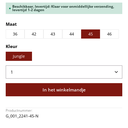
Beschikbaar, levertijd: Klaar voor onmiddellijke verzending,
levertijd 1-2 dagen
Selecteer
Maat
36
42
43
44
45
46
Selecteer
Kleur
Jungle
Producthoeveelheid: Voer de gewenste hoeveelheid
In het winkelmandje
Productnummer:
G_001_2241-45-N