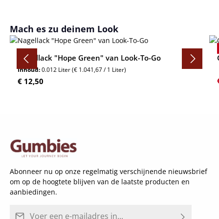
Productgalerij overslaan
Mach es zu deinem Look
Nagellack "Hope Green" van Look-To-Go
Inhoud:
0.012 Liter
(€ 1.041,67 / 1 Liter)
Normale prijs:
€ 12,50
Abonneer nu op onze regelmatig verschijnende nieuwsbrief
om op de hoogtete blijven van de laatste producten en
aanbiedingen.
E-mailadres*