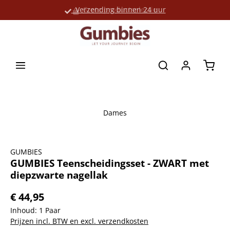
Verzending binnen 24 uur
Grote productselectie
hoofdinhoud
Winke
Dames
Afbeeldingengalerij overslaan
GUMBIES
GUMBIES Teenscheidingsset - ZWART met
diepzwarte nagellak
€ 44,95
Inhoud:
1 Paar
Prijzen incl. BTW en excl. verzendkosten