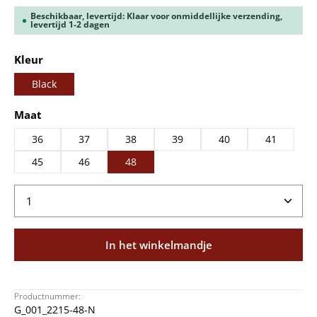
Beschikbaar, levertijd: Klaar voor onmiddellijke verzending,
levertijd 1-2 dagen
Selecteer
Kleur
Black
Selecteer
Maat
36
37
38
39
40
41
45
46
48
Producthoeveelheid: Voer de gewenste hoeveelheid
In het winkelmandje
Productnummer:
G_001_2215-48-N