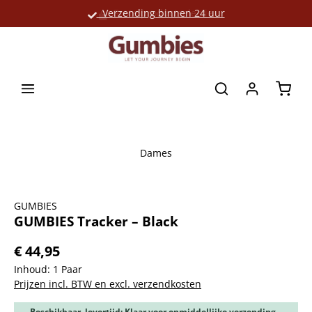
Verzending binnen 24 uur
Grote productselectie
hoofdinhoud
Winke
Dames
Afbeeldingengalerij overslaan
GUMBIES
GUMBIES Tracker – Black
€ 44,95
Inhoud:
1 Paar
Prijzen incl. BTW en excl. verzendkosten
Beschikbaar, levertijd: Klaar voor onmiddellijke verzending,