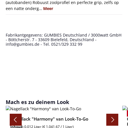
(autobanden) Robuust zoolprofiel en perfecte grip, zelfs op
een natte onderg…
Meer
Fabrikantgegevens: GUMBIES Deutschland / 3000watt GmbH
- Böttcherstr. 7 - 33609 Bielefeld, Deutschland -
info@gumbies.de - Tel. 0521/329 332 99
Productgalerij overslaan
Mach es zu deinem Look
Nagellack "Harmony" van Look-To-Go
Inhoud:
0.012 Liter
(€ 1.041,67 / 1 Liter)