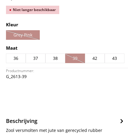
Niet langer beschikbaar
Selecteer
Kleur
Grey Pink
(Deze optie is momenteel niet beschikbaar.)
Selecteer
Maat
36
37
38
39
42
43
(Deze optie is momenteel niet besc
Productnummer:
G_2613-39
Beschrijving
Zool versmolten met jute van gerecycled rubber