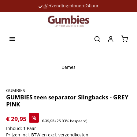
Verzending binnen 24 uur
Grote productselectie
hoofdinhoud
Winke
Dames
Afbeeldingengalerij overslaan
GUMBIES
GUMBIES teen separator Slingbacks - GREY
PINK
%
€ 29,95
€ 39,95
(25.03% bespaard)
Inhoud:
1 Paar
Prijzen incl. BTW en excl. verzendkosten