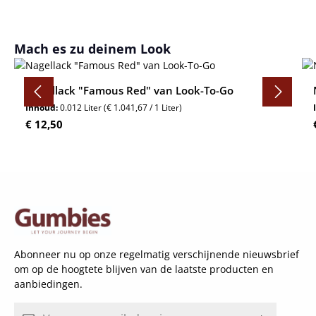
Productgalerij overslaan
Mach es zu deinem Look
Nagellack "Famous Red" van Look-To-Go
Inhoud:
0.012 Liter
(€ 1.041,67 / 1 Liter)
Normale prijs:
€ 12,50
Abonneer nu op onze regelmatig verschijnende nieuwsbrief
om op de hoogtete blijven van de laatste producten en
aanbiedingen.
E-mailadres*