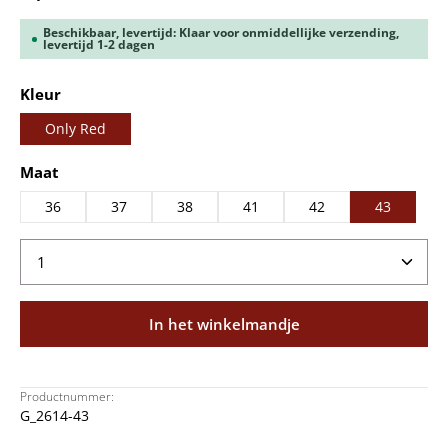
Beschikbaar, levertijd: Klaar voor onmiddellijke verzending,
levertijd 1-2 dagen
Selecteer
Kleur
Only Red
Selecteer
Maat
36
37
38
41
42
43
Producthoeveelheid: Voer de gewenste hoeveelheid
In het winkelmandje
Productnummer:
G_2614-43