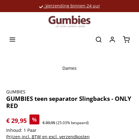
Verzending binnen 24 uur
Grote productselectie
hoofdinhoud
Winke
Dames
Afbeeldingengalerij overslaan
GUMBIES
GUMBIES teen separator Slingbacks - ONLY
RED
%
€ 29,95
€ 39,95
(25.03% bespaard)
Inhoud:
1 Paar
Prijzen incl. BTW en excl. verzendkosten