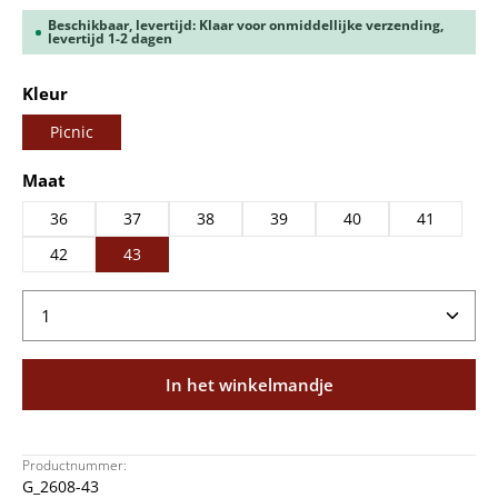
Beschikbaar, levertijd: Klaar voor onmiddellijke verzending,
levertijd 1-2 dagen
Selecteer
Kleur
Picnic
Selecteer
Maat
36
37
38
39
40
41
42
43
Producthoeveelheid: Voer de gewenste hoeveelheid
In het winkelmandje
Productnummer:
G_2608-43