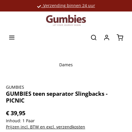
Verzending binnen 24 uur
Grote productselectie
hoofdinhoud
Winke
Dames
Afbeeldingengalerij overslaan
GUMBIES
GUMBIES teen separator Slingbacks -
PICNIC
€ 39,95
Inhoud:
1 Paar
Prijzen incl. BTW en excl. verzendkosten