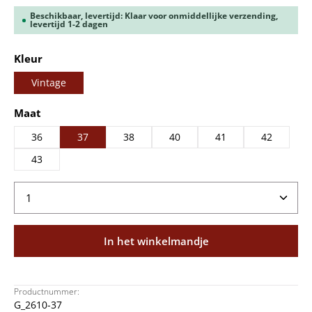
Beschikbaar, levertijd: Klaar voor onmiddellijke verzending,
levertijd 1-2 dagen
Selecteer
Kleur
Vintage
Selecteer
Maat
36
37
38
40
41
42
43
Producthoeveelheid: Voer de gewenste hoeveelheid
In het winkelmandje
Productnummer:
G_2610-37