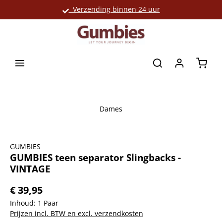
Verzending binnen 24 uur
Grote productselectie
hoofdinhoud
Winke
Dames
Afbeeldingengalerij overslaan
GUMBIES
GUMBIES teen separator Slingbacks -
VINTAGE
€ 39,95
Inhoud:
1 Paar
Prijzen incl. BTW en excl. verzendkosten