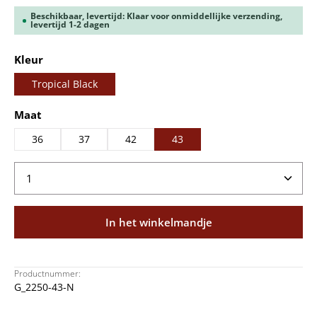
Beschikbaar, levertijd: Klaar voor onmiddellijke verzending,
levertijd 1-2 dagen
Selecteer
Kleur
Tropical Black
Selecteer
Maat
36
37
42
43
Producthoeveelheid: Voer de gewenste hoeveelheid
In het winkelmandje
Productnummer:
G_2250-43-N