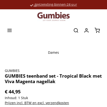
Verzending binnen 24 uur
Grote productselectie
hoofdinhoud
Winke
Dames
Afbeeldingengalerij overslaan
GUMBIES
GUMBIES teenband set - Tropical Black met
Viva Magenta nagellak
€ 44,95
Inhoud:
1 Stuk
Prijzen incl. BTW en excl. verzendkosten