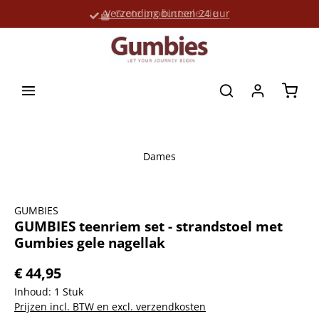
Verzending binnen 24 uur
Grote productselectie
hoofdinhoud
Winke
Dames
Afbeeldingengalerij overslaan
GUMBIES
GUMBIES teenriem set - strandstoel met
Gumbies gele nagellak
€ 44,95
Inhoud:
1 Stuk
Prijzen incl. BTW en excl. verzendkosten