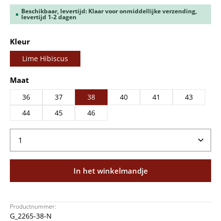
Beschikbaar, levertijd: Klaar voor onmiddellijke verzending,
levertijd 1-2 dagen
Selecteer
Kleur
Lime Hibiscus
Selecteer
Maat
36
37
38
40
41
43
44
45
46
Producthoeveelheid: Voer de gewenste hoeveelheid
In het winkelmandje
Productnummer:
G_2265-38-N