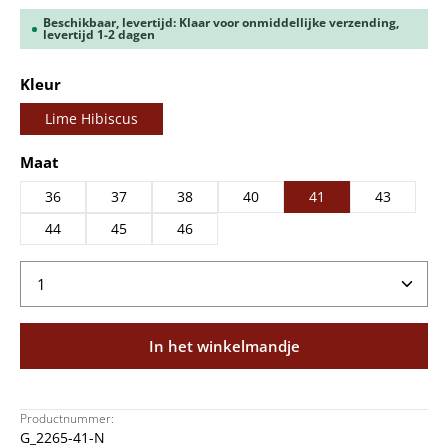
Beschikbaar, levertijd: Klaar voor onmiddellijke verzending,
levertijd 1-2 dagen
Selecteer
Kleur
Lime Hibiscus
Selecteer
Maat
36
37
38
40
41
43
44
45
46
Producthoeveelheid: Voer de gewenste hoeveelheid
In het winkelmandje
Productnummer:
G_2265-41-N