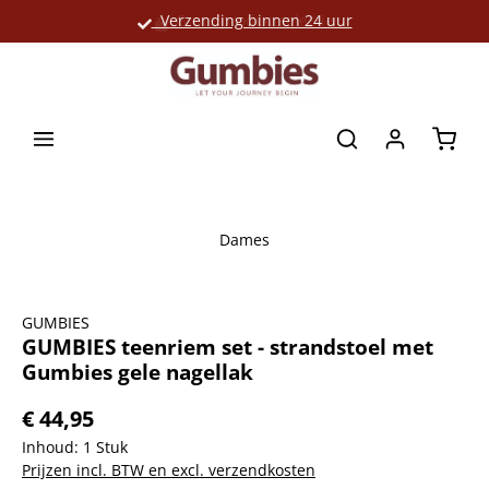
Verzending binnen 24 uur
Grote productselectie
hoofdinhoud
Winke
Dames
Afbeeldingengalerij overslaan
GUMBIES
GUMBIES teenriem set - strandstoel met
Gumbies gele nagellak
€ 44,95
Inhoud:
1 Stuk
Prijzen incl. BTW en excl. verzendkosten