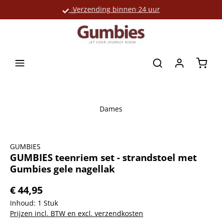
Verzending binnen 24 uur
Grote productselectie
hoofdinhoud
Winke
Dames
Afbeeldingengalerij overslaan
GUMBIES
GUMBIES teenriem set - strandstoel met
Gumbies gele nagellak
€ 44,95
Inhoud:
1 Stuk
Prijzen incl. BTW en excl. verzendkosten