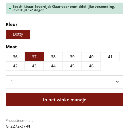
Beschikbaar, levertijd: Klaar voor onmiddellijke verzending,
levertijd 1-2 dagen
Selecteer
Kleur
Dotty
Selecteer
Maat
36
37
38
39
40
41
42
43
44
45
46
Producthoeveelheid: Voer de gewenste hoeveelheid
In het winkelmandje
Productnummer:
G_2272-37-N