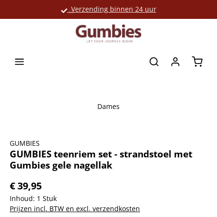
Verzending binnen 24 uur
Grote productselectie
hoofdinhoud
Winke
Dames
Afbeeldingengalerij overslaan
GUMBIES
GUMBIES teenriem set - strandstoel met
Gumbies gele nagellak
€ 39,95
Inhoud:
1 Stuk
Prijzen incl. BTW en excl. verzendkosten