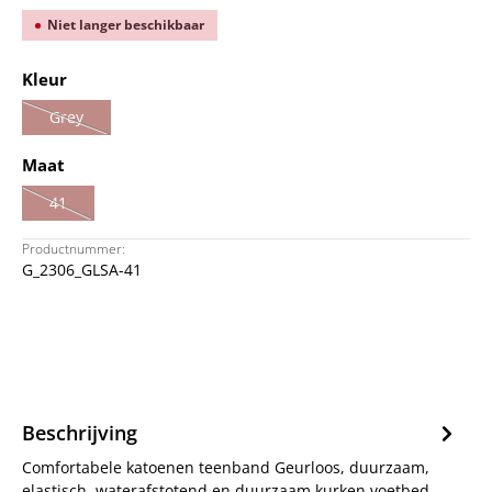
Niet langer beschikbaar
Selecteer
Kleur
Grey
(Deze optie is momenteel niet beschikbaar.)
Selecteer
Maat
41
(Deze optie is momenteel niet beschikbaar.)
Productnummer:
G_2306_GLSA-41
Beschrijving
Comfortabele katoenen teenband Geurloos, duurzaam,
elastisch, waterafstotend en duurzaam kurken voetbed