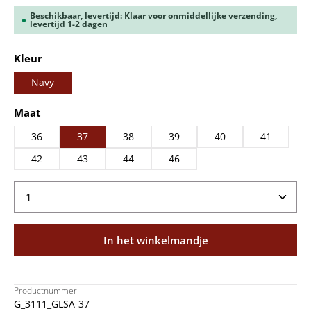
Beschikbaar, levertijd: Klaar voor onmiddellijke verzending,
levertijd 1-2 dagen
Selecteer
Kleur
Navy
Selecteer
Maat
36
37
38
39
40
41
42
43
44
46
Producthoeveelheid: Voer de gewenste hoeveelheid
In het winkelmandje
Productnummer:
G_3111_GLSA-37