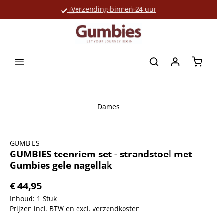
Verzending binnen 24 uur
Grote productselectie
hoofdinhoud
Winke
Dames
Afbeeldingengalerij overslaan
GUMBIES
GUMBIES teenriem set - strandstoel met
Gumbies gele nagellak
€ 44,95
Inhoud:
1 Stuk
Prijzen incl. BTW en excl. verzendkosten