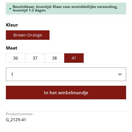
Beschikbaar, levertijd: Klaar voor onmiddellijke verzending,
levertijd 1-2 dagen
Selecteer
Kleur
Brown-Orange
Selecteer
Maat
36
37
38
41
Producthoeveelheid: Voer de gewenste hoeveelheid
In het winkelmandje
Productnummer:
G_2129-41