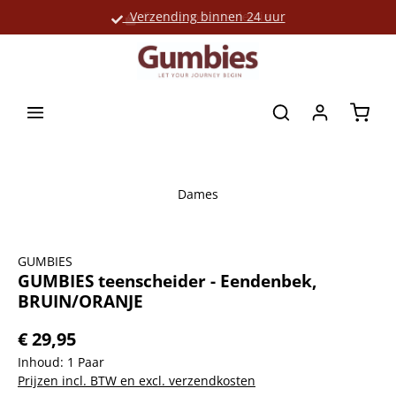
Verzending binnen 24 uur
Grote productselectie
hoofdinhoud
Winke
Dames
Afbeeldingengalerij overslaan
GUMBIES
GUMBIES teenscheider - Eendenbek,
BRUIN/ORANJE
€ 29,95
Inhoud:
1 Paar
Prijzen incl. BTW en excl. verzendkosten