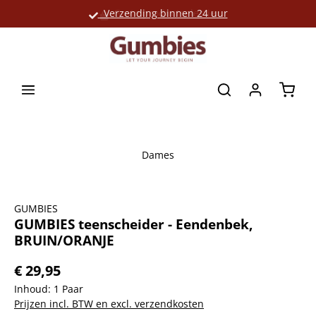
Verzending binnen 24 uur
Grote productselectie
hoofdinhoud
Winke
Dames
Afbeeldingengalerij overslaan
GUMBIES
GUMBIES teenscheider - Eendenbek,
BRUIN/ORANJE
€ 29,95
Inhoud:
1 Paar
Prijzen incl. BTW en excl. verzendkosten