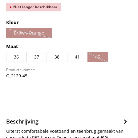
Niet langer beschikbaar
Selecteer
Kleur
Brown-Orange
(Deze optie is momenteel niet beschikbaar.)
Selecteer
Maat
36
37
38
41
45
(Deze optie is momentee
Productnummer:
G_2129-45
Beschrijving
Uiterst comfortabele voetband en teenbrug gemaakt van
gerecyclede PET-flessen Tweelaagse zool met EVA-