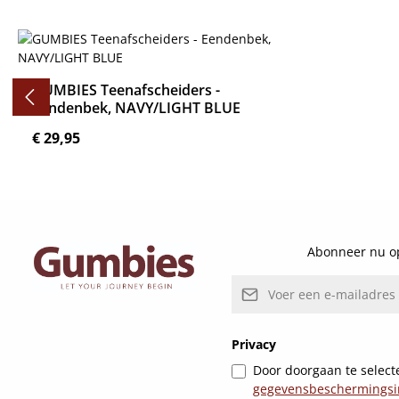
Productgalerij overslaan
GUMBIES Teenafscheiders -
Eendenbek, NAVY/LIGHT BLUE
Normale prijs:
€ 29,95
Details
Abonneer nu op
E-mailadres*
Privacy
Door doorgaan te selecte
gegevensbeschermingsi