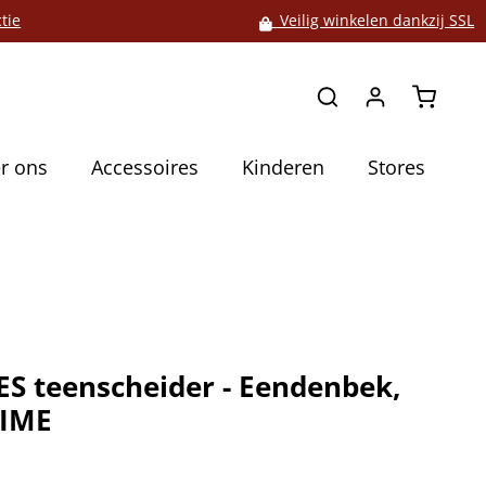
tie
Veilig winkelen dankzij SSL
Winkelw
r ons
Accessoires
Kinderen
Stores
S teenscheider - Eendenbek,
LIME
5