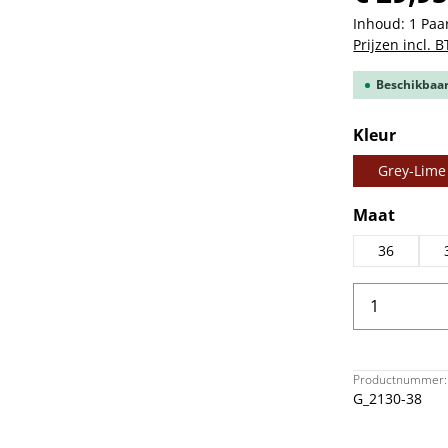
Inhoud:
1 Paa
Prijzen incl. 
Beschikbaar,
Selecteer
Kleur
Grey-Lime
Selecteer
Maat
36
Producth
Productnummer:
G_2130-38