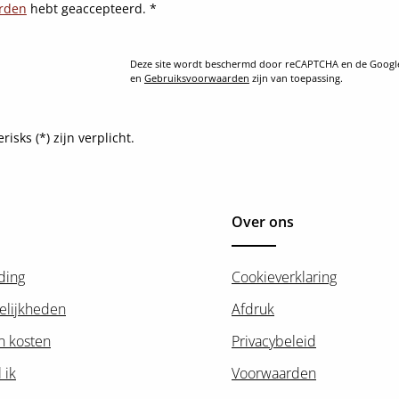
rden
hebt geaccepteerd.
*
Deze site wordt beschermd door reCAPTCHA en de Goog
en
Gebruiksvoorwaarden
zijn van toepassing.
sks (*) zijn verplicht.
Over ons
ding
Cookieverklaring
elijkheden
Afdruk
n kosten
Privacybeleid
 ik
Voorwaarden