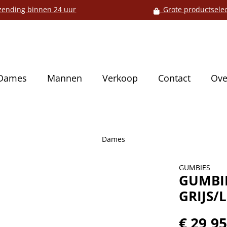
ending binnen 24 uur
Grote productselec
Dames
Mannen
Verkoop
Contact
Ove
Dames
GUMBIES
GUMBIE
GRIJS/
€ 29,9