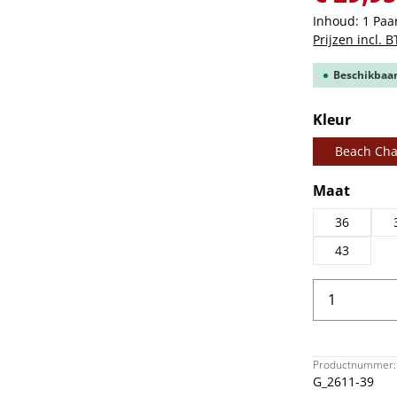
Inhoud:
1 Paa
Prijzen incl. 
Beschikbaar,
Selecteer
Kleur
Beach Cha
Selecteer
Maat
36
43
Producth
Productnummer:
G_2611-39