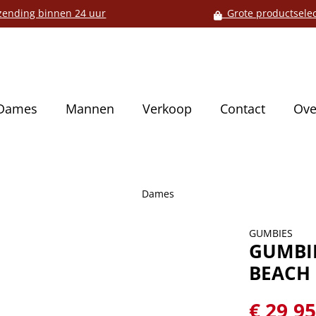
ending binnen 24 uur
Grote productselec
Dames
Mannen
Verkoop
Contact
Ove
Dames
GUMBIES
GUMBIE
BEACH
€ 29,9