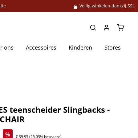
tie
Veilig winkelen dankzij SSL
Winkelw
r ons
Accessoires
Kinderen
Stores
S teenscheider Slingbacks -
 CHAIR
5
%
€ 39,95
(25.03% bespaard)