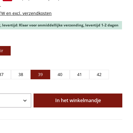
r
BTW en excl. verzendkosten
 levertijd: Klaar voor onmiddellijke verzending, levertijd 1-2 dagen
ir
37
38
39
40
41
42
oeveelheid: Voer de gewenste hoeveelhe
In het winkelmandje