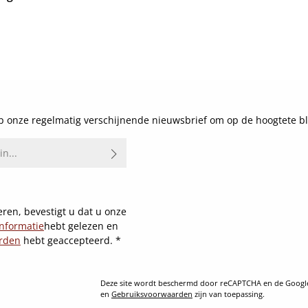
js:
Details
 onze regelmatig verschijnende nieuwsbrief om op de hoogtete bl
ren, bevestigt u dat u onze
nformatie
hebt gelezen en
rden
hebt geaccepteerd.
*
Deze site wordt beschermd door reCAPTCHA en de Goog
en
Gebruiksvoorwaarden
zijn van toepassing.