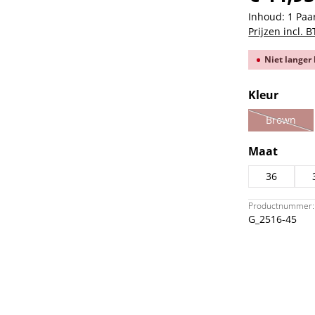
Inhoud:
1 Paa
Prijzen incl. 
Niet langer
Selecteer
Kleur
Brown
(Deze op
Selecteer
Maat
36
Productnummer:
G_2516-45