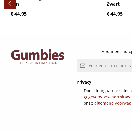
Tan
Zwart
Normale prijs:
Normale pri
€ 44,95
€ 44,95
Details
Abonneer nu op
E-mailadres*
Privacy
Door doorgaan te selecte
gegevensbeschermingsi
onze
algemene voorwaa