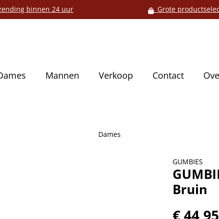
ending binnen 24 uur
Grote productselec
Dames
Mannen
Verkoop
Contact
Ove
Dames
GUMBIES
GUMBIE
Bruin
€ 44,9