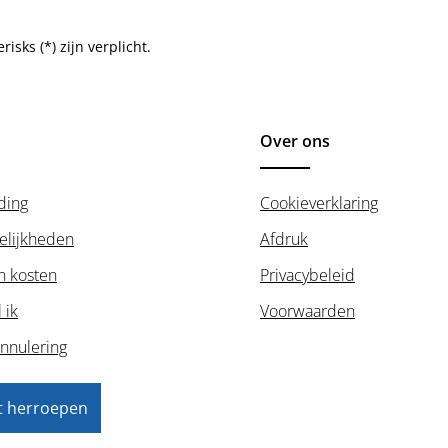
sks (*) zijn verplicht.
Over ons
ding
Cookieverklaring
elijkheden
Afdruk
n kosten
Privacybeleid
 ik
Voorwaarden
nnulering
t herroepen