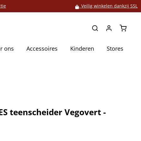
tie
Veilig winkelen dankzij SSL
Winkelw
r ons
Accessoires
Kinderen
Stores
S teenscheider Vegovert -
5