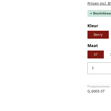
Prijzen incl. 
Beschikbaar,
Selecteer
Kleur
Berry
Selecteer
Maat
37
Producth
Productnummer:
G_6003-37