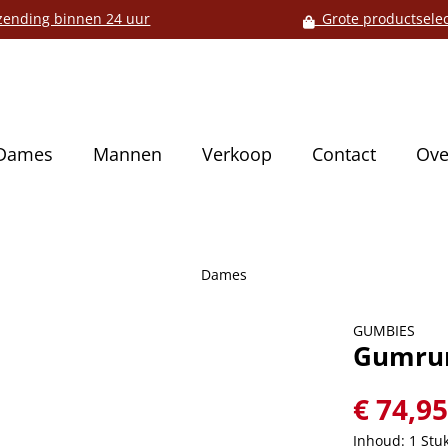
ending binnen 24 uur
Grote productselec
Dames
Mannen
Verkoop
Contact
Ove
Dames
GUMBIES
Gumrun
€ 74,9
Inhoud:
1 Stu