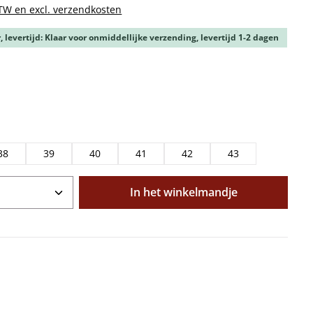
BTW en excl. verzendkosten
 levertijd: Klaar voor onmiddellijke verzending, levertijd 1-2 dagen
38
39
40
41
42
43
oeveelheid: Voer de gewenste hoeveelhe
In het winkelmandje