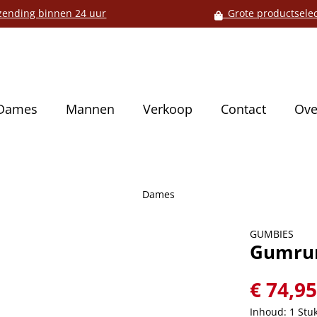
ending binnen 24 uur
Grote productselec
Dames
Mannen
Verkoop
Contact
Ove
Dames
GUMBIES
Gumrun
€ 74,9
Inhoud:
1 Stu