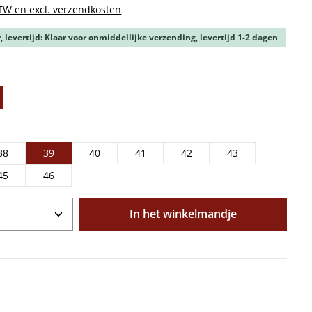
BTW en excl. verzendkosten
 levertijd: Klaar voor onmiddellijke verzending, levertijd 1-2 dagen
38
39
40
41
42
43
45
46
oeveelheid: Voer de gewenste hoeveelhe
In het winkelmandje