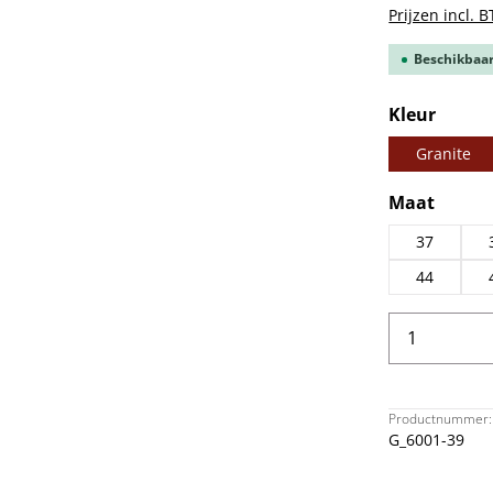
Prijzen incl. 
Beschikbaar,
Selecteer
Kleur
Granite
Selecteer
Maat
37
44
Producth
Productnummer:
G_6001-39