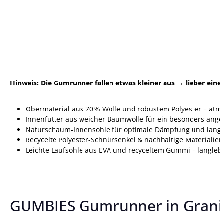
Hinweis: Die Gumrunner fallen etwas kleiner aus → lieber ei
Obermaterial aus 70 % Wolle und robustem Polyester – atm
Innenfutter aus weicher Baumwolle für ein besonders an
Naturschaum-Innensohle für optimale Dämpfung und lan
Recycelte Polyester-Schnürsenkel & nachhaltige Materialie
Leichte Laufsohle aus EVA und recyceltem Gummi – langleb
GUMBIES Gumrunner in Granit