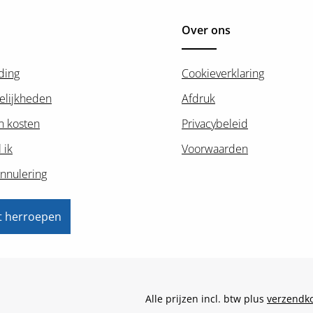
Over ons
ding
Cookieverklaring
elijkheden
Afdruk
n kosten
Privacybeleid
 ik
Voorwaarden
nnulering
t herroepen
Alle prijzen incl. btw plus
verzendk