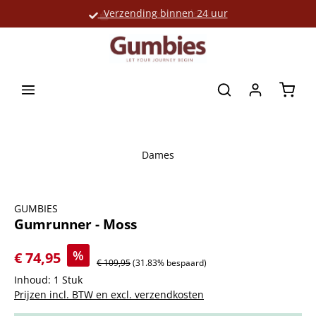
Verzending binnen 24 uur
Grote productselectie
hoofdinhoud
Winke
Dames
Afbeeldingengalerij overslaan
GUMBIES
Gumrunner - Moss
%
€ 74,95
€ 109,95
(31.83% bespaard)
Inhoud:
1 Stuk
Prijzen incl. BTW en excl. verzendkosten