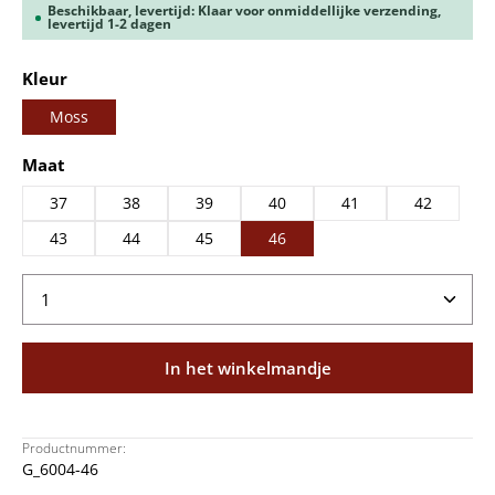
Beschikbaar, levertijd: Klaar voor onmiddellijke verzending,
levertijd 1-2 dagen
Selecteer
Kleur
Moss
Selecteer
Maat
37
38
39
40
41
42
43
44
45
46
Producthoeveelheid: Voer de gewenste hoeveelheid
In het winkelmandje
Productnummer:
G_6004-46