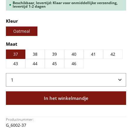
Beschikbaar, levertijd: Klaar voor onmiddellijke verzending,
levertijd 1-2 dagen
Selecteer
Kleur
Oatmeal
Selecteer
Maat
37
38
39
40
41
42
43
44
45
46
Producthoeveelheid: Voer de gewenste hoeveelheid
In het winkelmandje
Productnummer:
G_6002-37