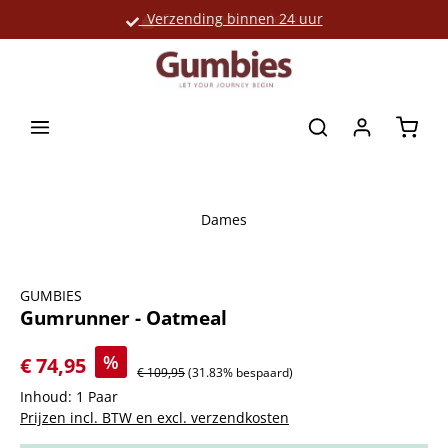
Verzending binnen 24 uur
Grote productselectie
hoofdinhoud
Winke
Dames
Afbeeldingengalerij overslaan
GUMBIES
Gumrunner - Oatmeal
%
€ 74,95
€ 109,95
(31.83% bespaard)
Inhoud:
1 Paar
Prijzen incl. BTW en excl. verzendkosten