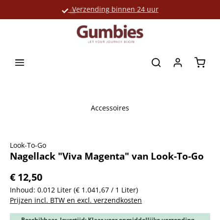
Verzending binnen 24 uur
Grote productselectie
hoofdinhoud
Winke
Accessoires
Afbeeldingengalerij overslaan
Look-To-Go
Nagellack "Viva Magenta" van Look-To-Go
€ 12,50
Inhoud:
0.012 Liter
(€ 1.041,67 / 1 Liter)
Prijzen incl. BTW en excl. verzendkosten
Beschikbaar, levertijd: Klaar voor onmiddellijke verzending,