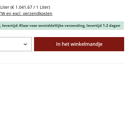
 Liter
(€ 1.041,67 / 1 Liter)
BTW en excl. verzendkosten
 levertijd: Klaar voor onmiddellijke verzending, levertijd 1-2 dagen
oeveelheid: Voer de gewenste hoeveelhe
In het winkelmandje