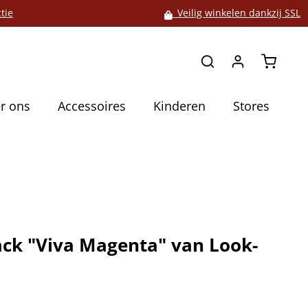
tie
Veilig winkelen dankzij SSL
Winkelw
r ons
Accessoires
Kinderen
Stores
ack "Viva Magenta" van Look-
0