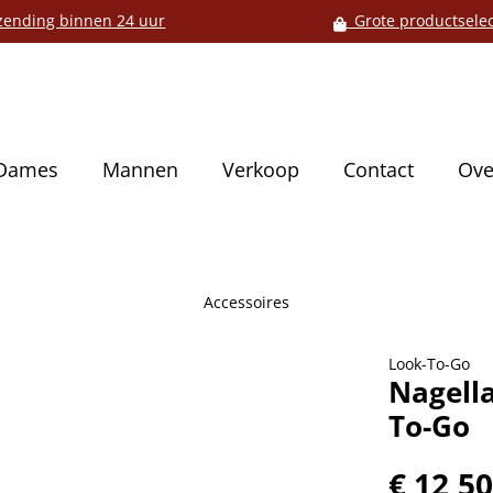
ending binnen 24 uur
Grote productselec
Dames
Mannen
Verkoop
Contact
Ove
Accessoires
Look-To-Go
Nagell
To-Go
€ 12,5