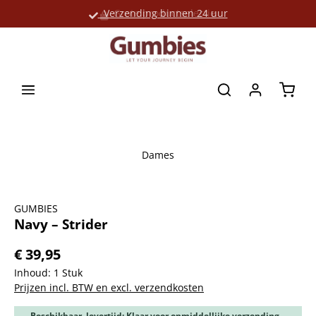
Verzending binnen 24 uur
Grote productselectie
hoofdinhoud
Winke
Dames
Afbeeldingengalerij overslaan
GUMBIES
Navy – Strider
€ 39,95
Inhoud:
1 Stuk
Prijzen incl. BTW en excl. verzendkosten
Beschikbaar, levertijd: Klaar voor onmiddellijke verzending,