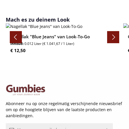
Productgalerij overslaan
Mach es zu deinem Look
Nagellak "Blue Jeans" van Look-To-Go
Inhoud:
0.012 Liter
(€ 1.041,67 / 1 Liter)
Normale prijs:
€ 12,50
Abonneer nu op onze regelmatig verschijnende nieuwsbrief
om op de hoogtete blijven van de laatste producten en
aanbiedingen.
E-mailadres*