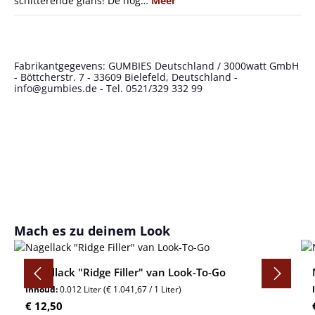
schitterende glans! De hog…
Meer
Fabrikantgegevens: GUMBIES Deutschland / 3000watt GmbH
- Böttcherstr. 7 - 33609 Bielefeld, Deutschland -
info@gumbies.de - Tel. 0521/329 332 99
Productgalerij overslaan
Mach es zu deinem Look
Nagellack "Ridge Filler" van Look-To-Go
Inhoud:
0.012 Liter
(€ 1.041,67 / 1 Liter)
Normale prijs:
€ 12,50