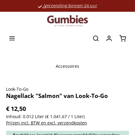
Verzending binnen 24 uur
Grote productselectie
hoofdinhoud
Winke
Accessoires
Afbeeldingengalerij overslaan
Look-To-Go
Nagellack "Salmon" van Look-To-Go
€ 12,50
Inhoud:
0.012 Liter
(€ 1.041,67 / 1 Liter)
Prijzen incl. BTW en excl. verzendkosten
Beschikbaar, levertijd: Klaar voor onmiddellijke verzending,