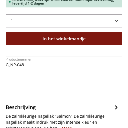
levertijd 1-2 dagen
Producthoeveelheid: Voer de gewenste hoeveelheid
In het winkelmandje
Productnummer:
G_NP-048
Beschrijving
De zalmkleurige nagellak "Salmon" De zalmkleurige
nagellak maakt indruk met zijn intense kleur en