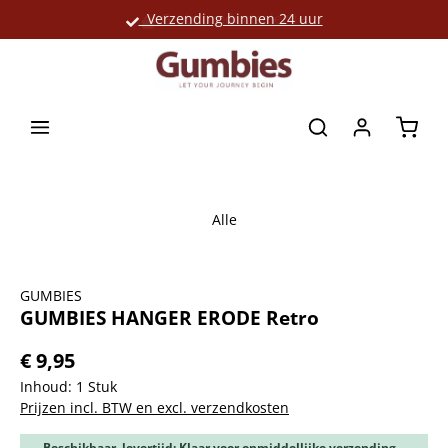
Verzending binnen 24 uur
Grote productselectie
hoofdinhoud
Winke
Alle
Afbeeldingengalerij overslaan
GUMBIES
GUMBIES HANGER ERODE Retro
€ 9,95
Inhoud:
1 Stuk
Prijzen incl. BTW en excl. verzendkosten
Beschikbaar, levertijd: Klaar voor onmiddellijke verzending,