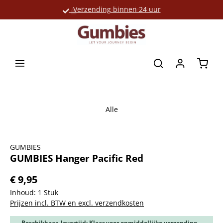
Verzending binnen 24 uur
Grote productselectie
hoofdinhoud
Winke
Alle
Afbeeldingengalerij overslaan
GUMBIES
GUMBIES Hanger Pacific Red
€ 9,95
Inhoud:
1 Stuk
Prijzen incl. BTW en excl. verzendkosten
Beschikbaar, levertijd: Klaar voor onmiddellijke verzending,