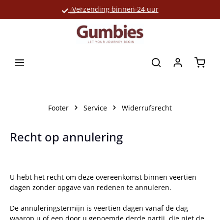
Verzending binnen 24 uur
Grote productselectie
hoofdinhoud
Winke
Footer
Service
Widerrufsrecht
Recht op annulering
U hebt het recht om deze overeenkomst binnen veertien
dagen zonder opgave van redenen te annuleren.
De annuleringstermijn is veertien dagen vanaf de dag
waarop u of een door u genoemde derde partij, die niet de