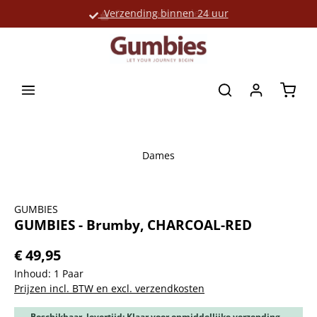
Verzending binnen 24 uur
Grote productselectie
hoofdinhoud
Winke
Dames
Afbeeldingengalerij overslaan
GUMBIES
GUMBIES - Brumby, CHARCOAL-RED
€ 49,95
Inhoud:
1 Paar
Prijzen incl. BTW en excl. verzendkosten
Beschikbaar, levertijd: Klaar voor onmiddellijke verzending,