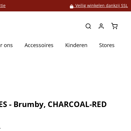
tie
Veilig winkelen dankzij SSL
Winkelw
r ons
Accessoires
Kinderen
Stores
S - Brumby, CHARCOAL-RED
5
r