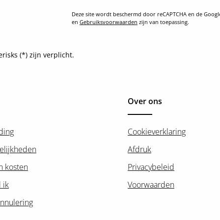
Deze site wordt beschermd door reCAPTCHA en de Goog
en
Gebruiksvoorwaarden
zijn van toepassing.
sks (*) zijn verplicht.
Over ons
ding
Cookieverklaring
elijkheden
Afdruk
n kosten
Privacybeleid
 ik
Voorwaarden
nnulering