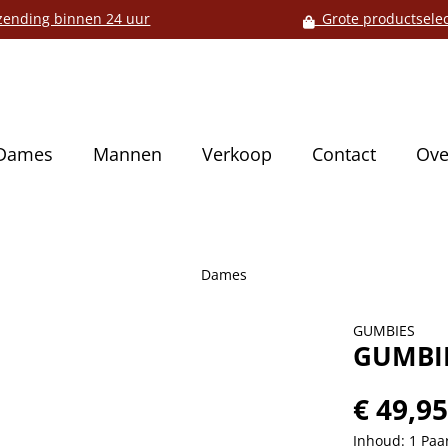
ending binnen 24 uur
Grote productselec
Dames
Mannen
Verkoop
Contact
Ove
Dames
GUMBIES
GUMBIE
€ 49,9
Inhoud:
1 Paa