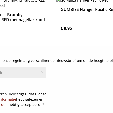
GUMBIES Hanger Pacific R
t - Brumby,
RED met nagellak rood
js:
Normale prijs:
€ 9,95
Details
Details
 onze regelmatig verschijnende nieuwsbrief om op de hoogtete bl
ren, bevestigt u dat u onze
nformatie
hebt gelezen en
rden
hebt geaccepteerd.
*