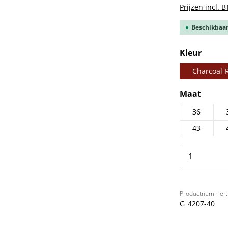
Prijzen incl. 
Beschikbaar,
Selecteer
Kleur
Charcoal-
Selecteer
Maat
36
43
Producth
Productnummer:
G_4207-40