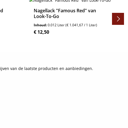
ed
Nagellack "Famous Red" van
Look-To-Go
Inhoud:
0.012 Liter
(€ 1.041,67 / 1 Liter)
Normale prijs:
€ 12,50
Details
ijven van de laatste producten en aanbiedingen.