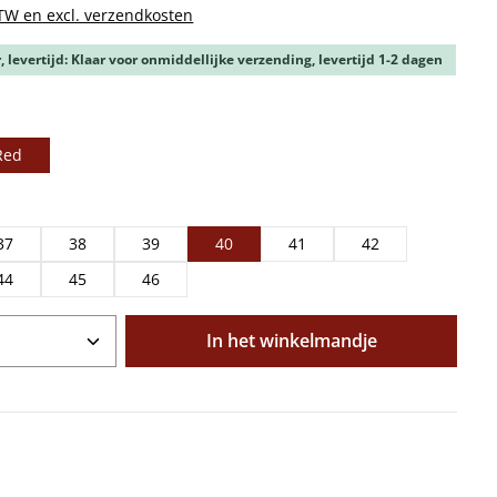
BTW en excl. verzendkosten
 levertijd: Klaar voor onmiddellijke verzending, levertijd 1-2 dagen
Red
37
38
39
40
41
42
44
45
46
oeveelheid: Voer de gewenste hoeveelhe
In het winkelmandje