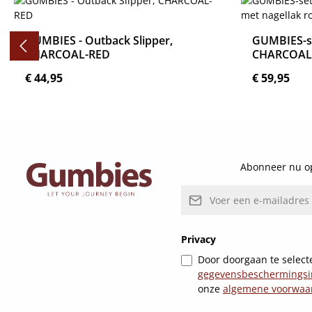
GUMBIES - Outback Slipper,
GUMBIES-se
CHARCOAL-RED
CHARCOAL-
Normale prijs:
Normale pri
€ 44,95
€ 59,95
Details
Abonneer nu op
E-mailadres*
Privacy
Door doorgaan te selecte
gegevensbeschermingsi
onze
algemene voorwaa