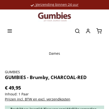
Verzending binnen 24 uur
Grote productselectie
hoofdinhoud
Winke
Dames
Afbeeldingengalerij overslaan
GUMBIES
GUMBIES - Brumby, CHARCOAL-RED
€ 49,95
Inhoud:
1 Paar
Prijzen incl. BTW en excl. verzendkosten
Beschikbaar, levertijd: Klaar voor onmiddellijke verzending,