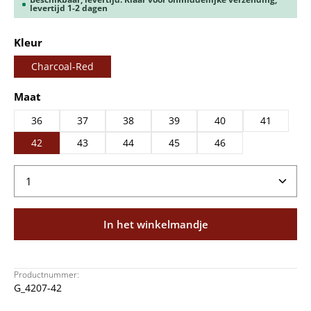
levertijd 1-2 dagen
Selecteer
Kleur
Charcoal-Red
Selecteer
Maat
36
37
38
39
40
41
42
43
44
45
46
Producthoeveelheid: Voer de gewenste hoeveelheid
In het winkelmandje
Productnummer:
G_4207-42