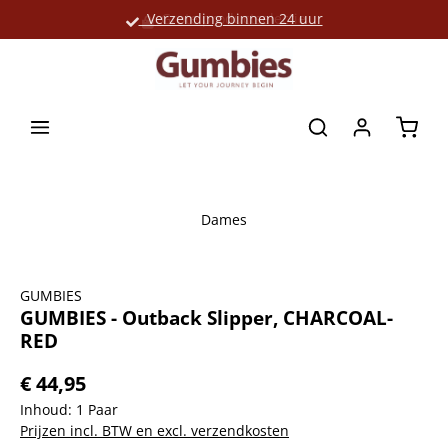
Verzending binnen 24 uur
Grote productselectie
hoofdinhoud
Winke
Dames
Afbeeldingengalerij overslaan
GUMBIES
GUMBIES - Outback Slipper, CHARCOAL-
RED
€ 44,95
Inhoud:
1 Paar
Prijzen incl. BTW en excl. verzendkosten