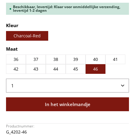
Beschikbaar, levertijd: Klaar voor onmiddellijke verzending,
levertijd 1-2 dagen
Selecteer
Kleur
Charcoal-Red
Selecteer
Maat
36
37
38
39
40
41
42
43
44
45
46
Producthoeveelheid: Voer de gewenste hoeveelheid
In het winkelmandje
Productnummer:
G_4202-46