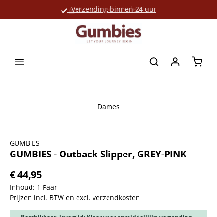
Verzending binnen 24 uur
Grote productselectie
hoofdinhoud
Winke
Dames
Afbeeldingengalerij overslaan
GUMBIES
GUMBIES - Outback Slipper, GREY-PINK
€ 44,95
Inhoud:
1 Paar
Prijzen incl. BTW en excl. verzendkosten
Beschikbaar, levertijd: Klaar voor onmiddellijke verzending,