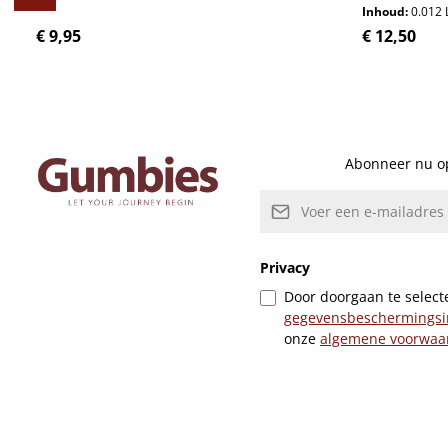
Inhoud:
0.012 
Normale prijs:
Normale pri
€ 9,95
€ 12,50
Details
Abonneer nu op
E-mailadres*
Privacy
Door doorgaan te selecte
gegevensbeschermingsi
onze
algemene voorwaa