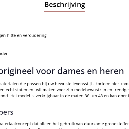
Beschrijving
gen hitte en veroudering
onden
origineel voor dames en heren
terialen die passen bij uw bewuste levensstijl - kortom: hier k
een echt statement wil maken voor zijn modebewustzijn en trendge
rond. Het model is verkrijgbaar in de maten 36 t/m 48 en kan door
pers
eriaalconcept dat alleen het gebruik van duurzame grondstoffen to