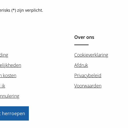
sks (*) zijn verplicht.
Over ons
ding
Cookieverklaring
elijkheden
Afdruk
n kosten
Privacybeleid
 ik
Voorwaarden
nnulering
t herroepen