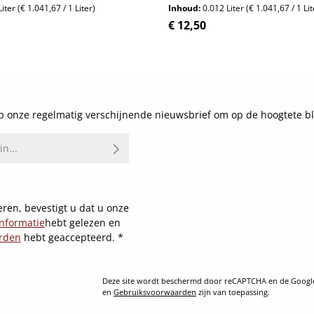
Liter
(€ 1.041,67 / 1 Liter)
Inhoud:
0.012 Liter
(€ 1.041,67 / 1 Lit
js:
Normale prijs:
€ 12,50
Details
Details
 onze regelmatig verschijnende nieuwsbrief om op de hoogtete bl
ren, bevestigt u dat u onze
nformatie
hebt gelezen en
rden
hebt geaccepteerd.
*
Deze site wordt beschermd door reCAPTCHA en de Goog
en
Gebruiksvoorwaarden
zijn van toepassing.