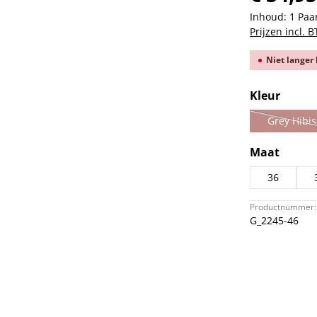
Inhoud:
1 Paa
Prijzen incl. 
Niet langer
Selecteer
Kleur
Grey Hibi
(Dez
Selecteer
Maat
36
Productnummer:
G_2245-46