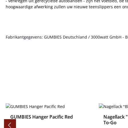
- verkregen uit gerecyclede autobanden - zijn het voetbed, de 
hoogwaardige afwerking zullen uw nieuwe teenslippers een on
Fabrikantgegevens: GUMBIES Deutschland / 3000watt GmbH - Bött
Productgalerij overslaan
GUMBIES Hanger Pacific Red
Nagellack 
To-Go