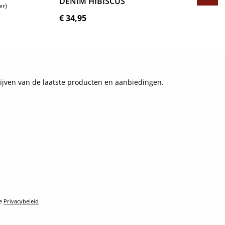
DENIM HIBISCUS
er)
Normale prijs:
€ 34,95
Details
ijven van de laatste producten en aanbiedingen.
le
Privacybeleid