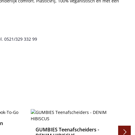
derlijk comfort. Plasticvrij, 100% veganistisch en met een
l. 0521/329 332 99
an
GUMBIES Teenafscheiders -