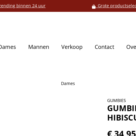
ending binnen 24 uur
Grote productselec
Dames
Mannen
Verkoop
Contact
Ove
Dames
GUMBIES
GUMBIE
HIBISC
€ 34,9