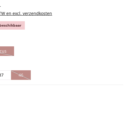
r
BTW en excl. verzendkosten
 beschikbaar
scus
e optie is momenteel niet beschikbaar.)
37
46
(Deze optie is momenteel niet beschikbaar.)