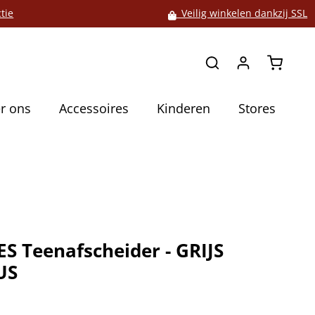
tie
Veilig winkelen dankzij SSL
Winkelw
r ons
Accessoires
Kinderen
Stores
S Teenafscheider - GRIJS
US
5